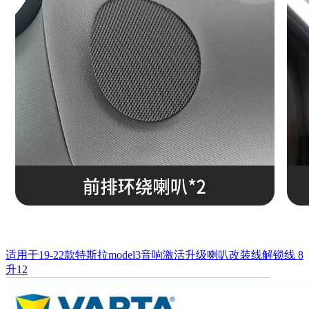
适用于19-22款特斯拉model3音响激活升级喇叭改装线解锁线 8
升12