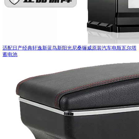
适配日产经典轩逸新蓝鸟新阳光尼桑骊威原装汽车电瓶瓦尔塔
蓄电池