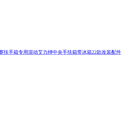
赛扶手箱专用混动艾力绅中央手扶箱带冰箱22款改装配件