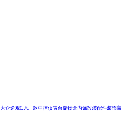
021款大众途观L原厂款中控仪表台储物盒内饰改装配件装饰盖