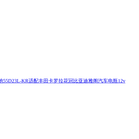
池55D23L-KR适配丰田卡罗拉花冠比亚迪雅阁汽车电瓶12v