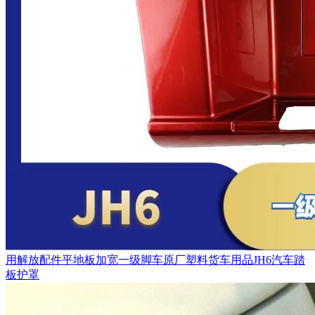
用解放配件平地板加宽一级脚车原厂塑料货车用品JH6汽车踏
板护罩