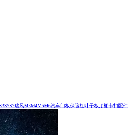
S3S5S7瑞风M3M4M5M6汽车门板保险杠叶子板顶棚卡扣配件