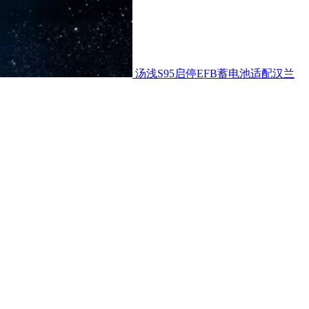
汤浅S95启停EFB蓄电池适配汉兰