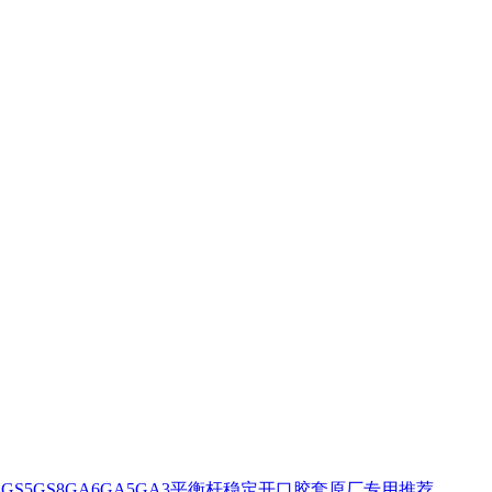
GS5GS8GA6GA5GA3平衡杆稳定开口胶套原厂专用推荐