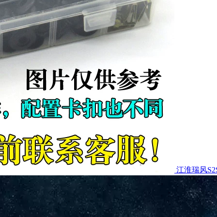
江淮瑞风S2